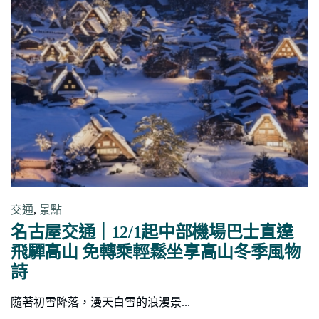
交通
,
景點
名古屋交通｜12/1起中部機場巴士直達
飛驒高山 免轉乘輕鬆坐享高山冬季風物
詩
隨著初雪降落，漫天白雪的浪漫景...