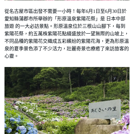
從名古屋市區出發不需要一小時！每年
6
月
1
日至
6
月
30
日於
愛知縣蒲郡市所舉辦的「形原溫泉紫陽花祭」是 日本中部
旅遊 的一大必訪景點。形原溫泉位於三根山山腳下，每到
紫陽花祭，約五萬株紫陽花點綴盛放於一望無際的山坡上，
不同品種的紫陽花交織成五彩繽紛的紫陽花海，更為形原溫
泉的夏季景色添了不少活力，壯麗奇景也療癒了來訪旅客的
心靈。