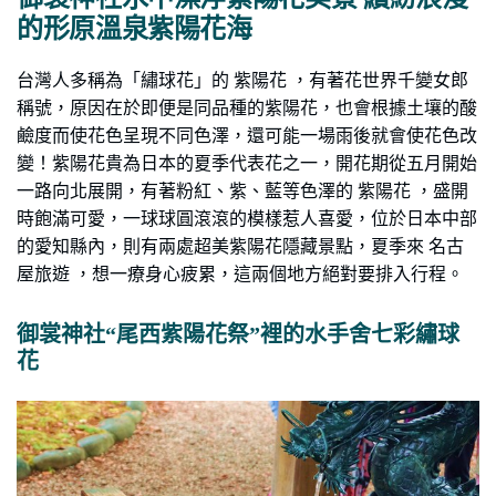
的形原溫泉紫陽花海
台灣人多稱為「繡球花」的 紫陽花 ，有著花世界千變女郎
稱號，原因在於即便是同品種的紫陽花，也會根據土壤的酸
鹼度而使花色呈現不同色澤，還可能一場雨後就會使花色改
變！紫陽花貴為日本的夏季代表花之一，開花期從五月開始
一路向北展開，有著粉紅、紫、藍等色澤的 紫陽花 ，盛開
時飽滿可愛，一球球圓滾滾的模樣惹人喜愛，位於日本中部
的愛知縣內，則有兩處超美紫陽花隱藏景點，夏季來 名古
屋旅遊 ，想一療身心疲累，這兩個地方絕對要排入行程。
御裳神社“尾西紫陽花祭”裡的水手舍七彩繡球
花