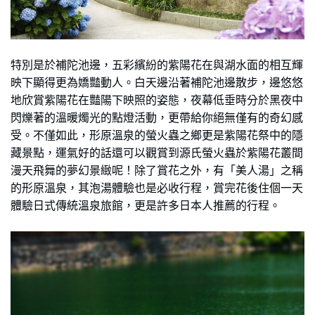
特別是於補陀池邊，五彩繽紛的紫陽花在與湖水面的相互輝
映下顯得更為嬌豔動人。白天邊沿著補陀池邊散步，邊悠悠
地欣賞紫陽花在豔陽下映照的姿態，夜幕低垂時分於黑夜中
閃爍著的溫暖燭光的點燈活動，更帶給你絕無僅有的奇幻感
受。不僅如此，形原溫泉的螢火蟲之鄉更是紫陽花祭中的隱
藏景點，運氣好的話還可以觀賞到源氏螢火蟲於紫陽花叢間
漫天飛舞的夢幻景緻呢！除了賞花之外，有「美人湯」之稱
的形原溫泉，其泡湯體驗也是必收行程，賞完花後住個一天
體驗日式傳統溫泉旅館，更是許多日本人推薦的行程。