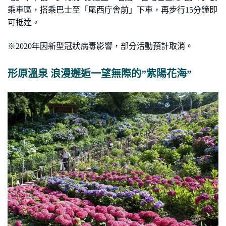
乘車區，搭乘巴士至「尾西庁舎前」下車，再步行
15
分鐘即
可抵達。
※
2020
年因新型冠狀病毒影響，部分活動預計取消。
形原溫泉 浪漫邂逅一望無際的
”
紫陽花海
”