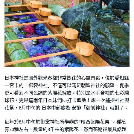
日本神社是國外觀光客都非常嚮往的心靈景點，位於愛知縣
一宮市的「御裳神社」不僅可以滿足朝聖神社的願望，夏季
更可看到不同色調的紫陽花綻放，特別是水手舍裡的七彩繡
球花，更是這兩年日本妹們
IG
打卡聖地！想一次捕捉神社與
花祭，
6
月中旬的 日本中部旅遊 安排「御裳神社」就對了。
每年於
6
月中旬於御裳神社所舉辦的“尾西紫陽花祭“，種植
有
70
種左右，數量約
8
千株的紫陽花，然而花期裡最具話題