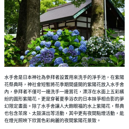
水手舍是日本神社為參拜者設置用來洗手的淨手池，在紫陽
花祭典時，神社會短暫將花季期間盛開的紫陽花放入水手舍
內，參拜者不僅可一邊洗手一邊賞花，漂浮在水面上五彩繽
紛的圓形紫陽花，更是穿著夏季浴衣的日本妹爭相合影的夢
幻限定畫面。除了水手舍讓人大飽眼福的水上紫陽花，祭典
也包含茶席、太鼓演出等活動，其中更有夜間點燈活動，能
在燈光照映下欣賞色彩絢麗的夜間紫陽花景致。