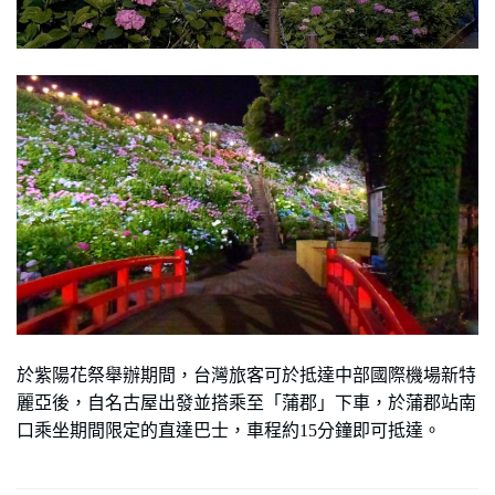
於紫陽花祭舉辦期間，台灣旅客可於抵達中部國際機場新特
麗亞後，自名古屋出發並搭乘至「蒲郡」下車，於蒲郡站南
口乘坐期間限定的直達巴士，車程約15分鐘即可抵達。