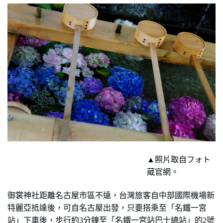
▲照片取自フォト
蔵官網。
御裳神社距離名古屋市區不遠，台灣旅客自中部國際機場新
特麗亞抵達後，可自名古屋出發，只要搭乘至「名鐵一宮
站」下車後，步行約
3
分鐘至「名鐵一宮站巴士總站」的
2
號